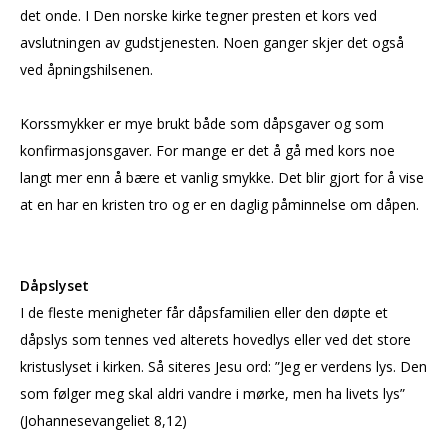
det onde. I Den norske kirke tegner presten et kors ved
avslutningen av gudstjenesten. Noen ganger skjer det også
ved åpningshilsenen.
Korssmykker er mye brukt både som dåpsgaver og som
konfirmasjonsgaver. For mange er det å gå med kors noe
langt mer enn å bære et vanlig smykke. Det blir gjort for å vise
at en har en kristen tro og er en daglig påminnelse om dåpen.
Dåpslyset
I de fleste menigheter får dåpsfamilien eller den døpte et
dåpslys som tennes ved alterets hovedlys eller ved det store
kristuslyset i kirken. Så siteres Jesu ord: ”Jeg er verdens lys. Den
som følger meg skal aldri vandre i mørke, men ha livets lys”
(Johannesevangeliet 8,12)