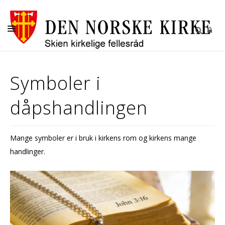
SEREMONIER
Symboler i
KIRKER
dåpshandlingen
MENIGHETENE
GRAVPLASSMYNDIGHETEN I SKIEN
Mange symboler er i bruk i kirkens rom og kirkens mange
OM OSS
handlinger.