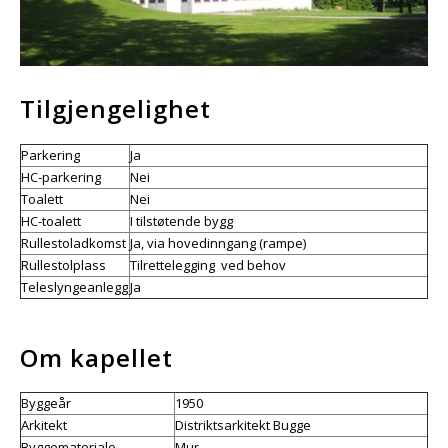
Tilgjengelighet
Parkering
Ja
HC-parkering
Nei
Toalett
Nei
HC-toalett
I tilstøtende bygg
Rullestoladkomst
Ja, via hovedinngang (rampe)
Rullestolplass
Tilrettelegging ved behov
Teleslyngeanlegg
Ja
Om kapellet
Byggeår
1950
Arkitekt
Distriktsarkitekt Bugge
Byggemateriale
Mur