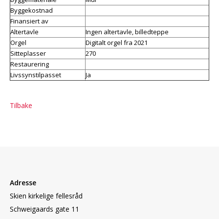
Byggekostnad
Finansiert av
Altertavle
Ingen altertavle, billedteppe
Orgel
Digitalt orgel fra 2021
Sitteplasser
270
Restaurering
Livssynstilpasset
Ja
Tilbake
Adresse
Skien kirkelige fellesråd
Schweigaards gate 11