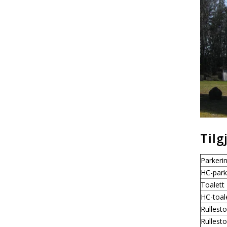
Tilg
Parkeri
HC-park
Toalett
HC-toal
Rullest
Rullesto