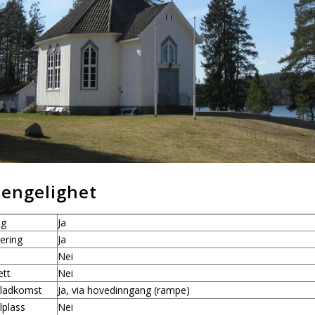
jengelighet
ng
Ja
ering
Ja
Nei
ett
Nei
oladkomst
Ja, via hovedinngang (rampe)
lplass
Nei