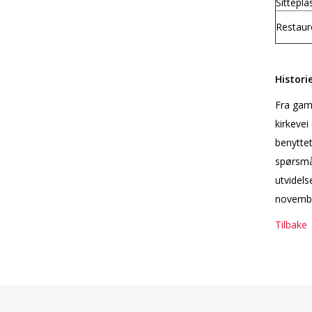
Sittepla
Restaur
Histori
Fra gamm
kirkevei
benyttet
spørsmål
utvidels
novembe
Tilbake