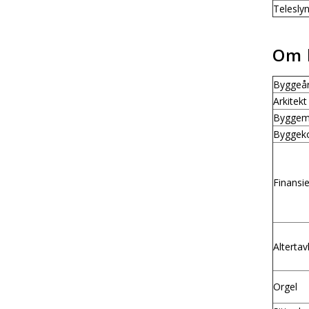
Telesly
Om 
Byggeå
Arkitekt
Byggema
Byggek
Finansie
Altertav
Orgel