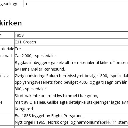
ngeanlegg
Ja
kirken
r
1859
C.H. Grosch
teriale
Tre
ostnad
Ca. 2.000,- spesiedaler
Bygdas innbyggere ga selv alt trematerialer til kirken. Tomten 
av Hans Møller Rennesund.
rt av
Øvrig finansiering: Solum herredsstyret bevilget 800,- spesieda
opplysningsvesenets fond bevilget 400,- og ga tilsagn om lån
800,- spesiedaler
Stort nakent kors med lys himmel i bakgrunn,
le
malt av Ola Heia. Gullbelagte detaljrike utskjæringer laget av 
Kongerød
Fra 1883 bygget av Engh i Porsgrunn.
Nytt orgel i 1965, Norsk orgel og harmoniumfabrikk, 11 ste