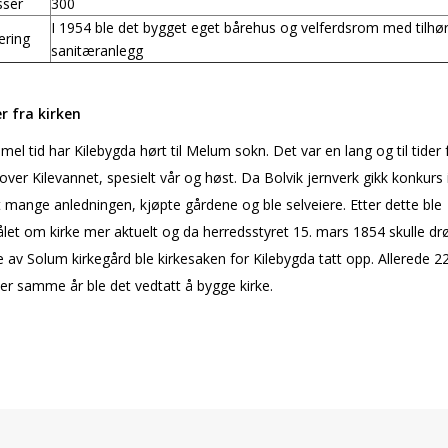
sser
300
I 1954 ble det bygget eget bårehus og velferdsrom med tilhø
ering
sanitæranlegg
er fra kirken
el tid har Kilebygda hørt til Melum sokn. Det var en lang og til tider f
 over Kilevannet, spesielt vår og høst. Da Bolvik jernverk gikk konkurs 
 mange anledningen, kjøpte gårdene og ble selveiere. Etter dette ble
et om kirke mer aktuelt og da herredsstyret 15. mars 1854 skulle dr
e av Solum kirkegård ble kirkesaken for Kilebygda tatt opp. Allerede 22
r samme år ble det vedtatt å bygge kirke.