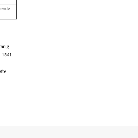
rende
arlig
i 1841
øfte
.