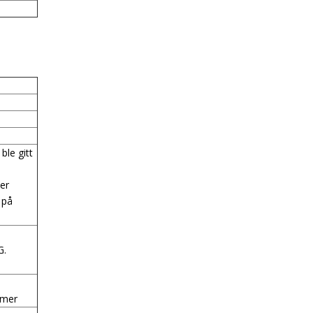
ble gitt
ler
 på
G.
mmer